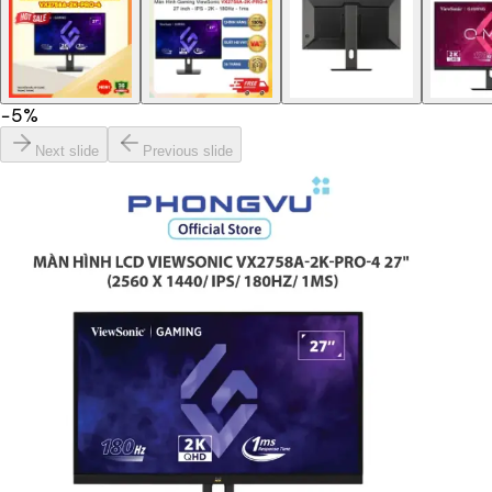
−
5
%
Next slide
Previous slide