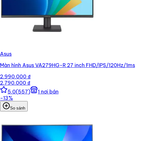
Asus
Màn hình Asus VA279HG-R 27 inch FHD/IPS/120Hz/1ms
2.990.000 ₫
2.790.000 ₫
5.0
(
557
)
1
nơi bán
−
13
%
So sánh