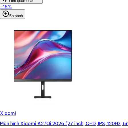
Liên quan nhất
−
16
%
So sánh
Xiaomi
Màn hình Xiaomi A27Qi 2026 (27 inch, QHD, IPS, 120Hz, 6