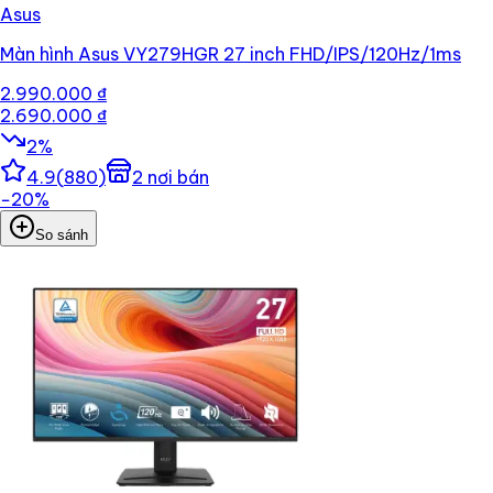
Asus
Màn hình Asus VY279HGR 27 inch FHD/IPS/120Hz/1ms
2.990.000 ₫
2.690.000 ₫
2
%
4.9
(
880
)
2
nơi bán
−
20
%
So sánh