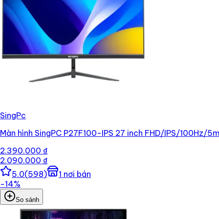
SingPc
Màn hình SingPC P27F100-IPS 27 inch FHD/IPS/100Hz/5
2.390.000 ₫
2.090.000 ₫
5.0
(
598
)
1
nơi bán
−
14
%
So sánh