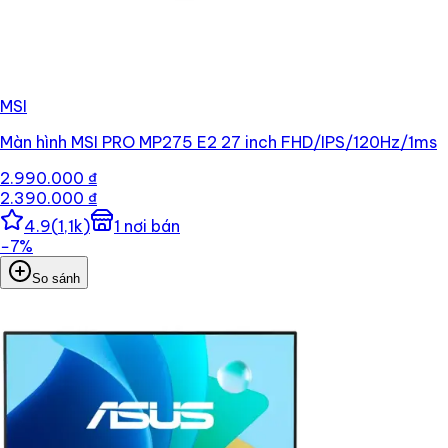
MSI
Màn hình MSI PRO MP275 E2 27 inch FHD/IPS/120Hz/1ms
2.990.000 ₫
2.390.000 ₫
4.9
(
1,1k
)
1
nơi bán
−
7
%
So sánh