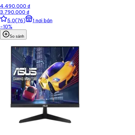
4.490.000 ₫
3.790.000 ₫
5.0
(
76
)
1
nơi bán
−
10
%
So sánh