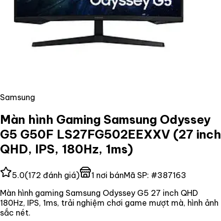
Samsung
Màn hình Gaming Samsung Odyssey
G5 G50F LS27FG502EEXXV (27 inch
QHD, IPS, 180Hz, 1ms)
5.0
(
172
đánh giá)
1
nơi bán
Mã SP:
#
387163
Màn hình gaming Samsung Odyssey G5 27 inch QHD
180Hz, IPS, 1ms, trải nghiệm chơi game mượt mà, hình ảnh
sắc nét.