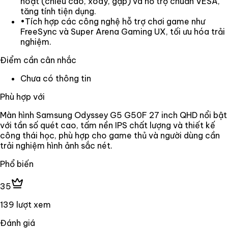
hoạt (chiều cao, xoay, gập) và hỗ trợ chuẩn VESA,
tăng tính tiện dụng.
•
Tích hợp các công nghệ hỗ trợ chơi game như
FreeSync và Super Arena Gaming UX, tối ưu hóa trải
nghiệm.
Điểm cần cân nhắc
Chưa có thông tin
Phù hợp với
Màn hình Samsung Odyssey G5 G50F 27 inch QHD nổi bật
với tần số quét cao, tấm nền IPS chất lượng và thiết kế
công thái học, phù hợp cho game thủ và người dùng cần
trải nghiệm hình ảnh sắc nét.
Phổ biến
35
139 lượt xem
Đánh giá