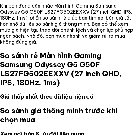
Khi bạn đang cân nhắc
Màn hình Gaming Samsung
Odyssey G5 G50F LS27FG502EEXXV (27 inch QHD, IPS,
180Hz, 1ms)
, phần so sánh rẻ giúp bạn tìm nơi bán giá tốt
hơn nhờ dữ liệu so sánh giá thông minh. Bạn có thể xem
mức giá hiện tại, theo dõi chênh lệch và chọn lựa phù hợp
ngân sách. Nhờ đó, bạn mua nhanh và giảm rủi ro mua
không đúng giá.
So sánh rẻ
Màn hình Gaming
Samsung Odyssey G5 G50F
LS27FG502EEXXV (27 inch QHD,
IPS, 180Hz, 1ms)
Giá thấp nhất theo dữ liệu hiện có
So sánh giá thông minh trước khi
chọn mua
Xem nơi bán & ưu đãi liên quan