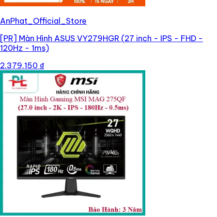
AnPhat_Official_Store
[PR]
Màn Hình ASUS VY279HGR (27 inch - IPS - FHD -
120Hz - 1ms)
2.379.150 ₫