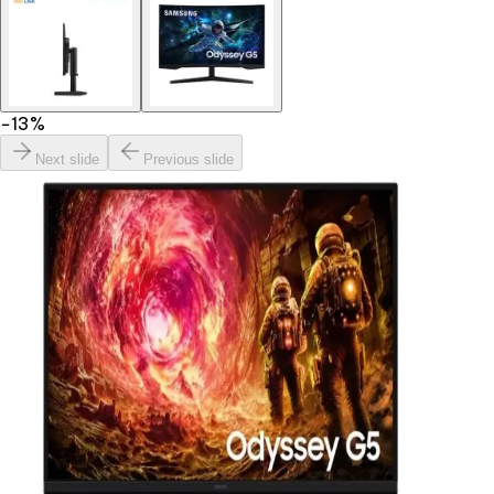
−
13
%
Next slide
Previous slide