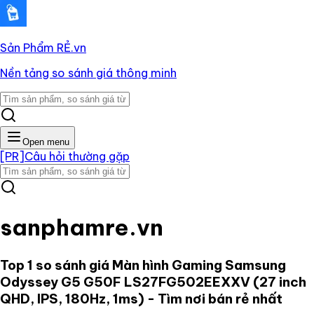
Sản Phẩm RẺ
.vn
Nền tảng so sánh giá thông minh
Open menu
[PR]
Câu hỏi thường gặp
sanphamre.vn
Top 1 so sánh giá
Màn hình Gaming Samsung
Odyssey G5 G50F LS27FG502EEXXV (27 inch
QHD, IPS, 180Hz, 1ms)
- Tìm nơi bán rẻ nhất