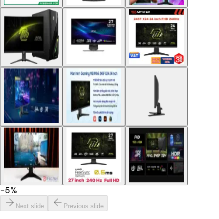
−
5
%
Next slide
Previous slide