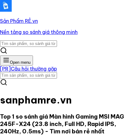
Sản Phẩm RẺ
.vn
Nền tảng so sánh giá thông minh
Open menu
[PR]
Câu hỏi thường gặp
sanphamre.vn
Top 1 so sánh giá
Màn hình Gaming MSI MAG
245F-X24 (23.8 inch, Full HD, Rapid IPS,
240Hz, 0.5ms)
- Tìm nơi bán rẻ nhất