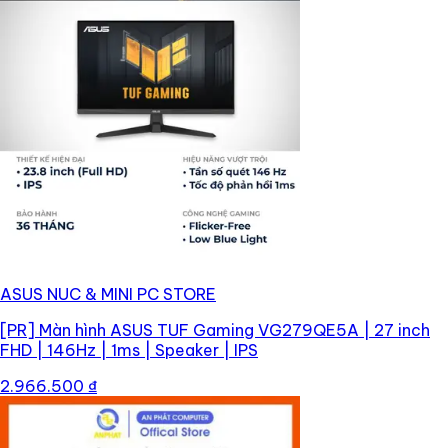
ASUS NUC & MINI PC STORE
[PR]
Màn hình ASUS TUF Gaming VG279QE5A | 27 inch
FHD | 146Hz | 1ms | Speaker | IPS
2.966.500 ₫