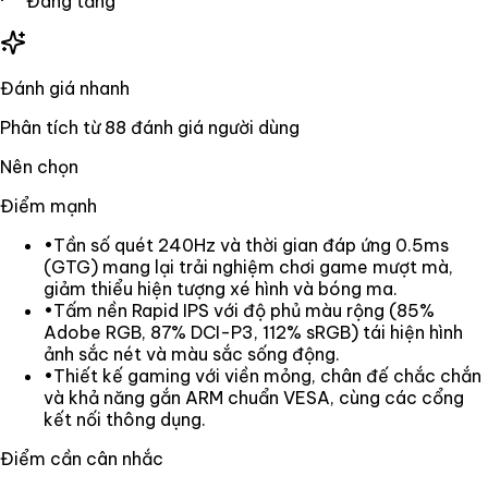
Đang tăng
Đánh giá nhanh
Phân tích từ
88
đánh giá người dùng
Nên chọn
Điểm mạnh
•
Tần số quét 240Hz và thời gian đáp ứng 0.5ms
(GTG) mang lại trải nghiệm chơi game mượt mà,
giảm thiểu hiện tượng xé hình và bóng ma.
•
Tấm nền Rapid IPS với độ phủ màu rộng (85%
Adobe RGB, 87% DCI-P3, 112% sRGB) tái hiện hình
ảnh sắc nét và màu sắc sống động.
•
Thiết kế gaming với viền mỏng, chân đế chắc chắn
và khả năng gắn ARM chuẩn VESA, cùng các cổng
kết nối thông dụng.
Điểm cần cân nhắc