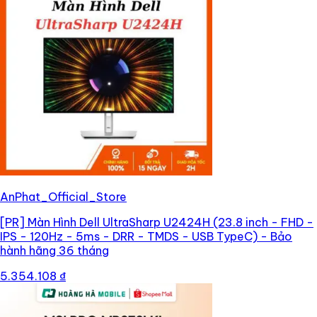
AnPhat_Official_Store
[PR]
Màn Hình Dell UltraSharp U2424H (23.8 inch - FHD -
IPS - 120Hz - 5ms - DRR - TMDS - USB TypeC) - Bảo
hành hãng 36 tháng
5.354.108 ₫