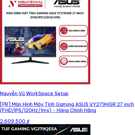
Nguyễn Vũ WorkSpace Setup
[PR]
Màn Hình Máy Tính Gaming ASUS VY279HGR 27 inch
(FHD/IPS/120Hz/1ms) - Hàng Chính Hãng
2.609.500 ₫