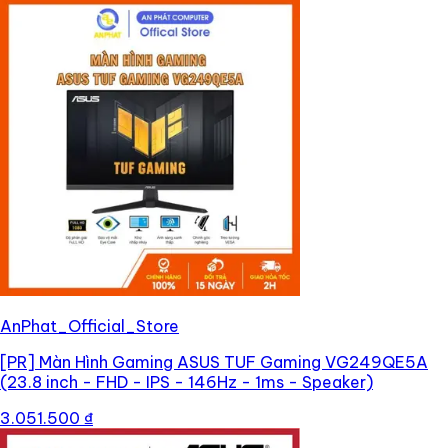
AnPhat_Official_Store
[PR]
Màn Hình Gaming ASUS TUF Gaming VG249QE5A
(23.8 inch - FHD - IPS - 146Hz - 1ms - Speaker)
3.051.500 ₫