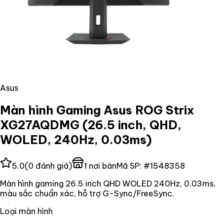
Asus
Màn hình Gaming Asus ROG Strix
XG27AQDMG (26.5 inch, QHD,
WOLED, 240Hz, 0.03ms)
5.0
(
0
đánh giá)
1
nơi bán
Mã SP:
#
1548358
Màn hình gaming 26.5 inch QHD WOLED 240Hz, 0.03ms,
màu sắc chuẩn xác, hỗ trợ G-Sync/FreeSync.
Loại màn hình