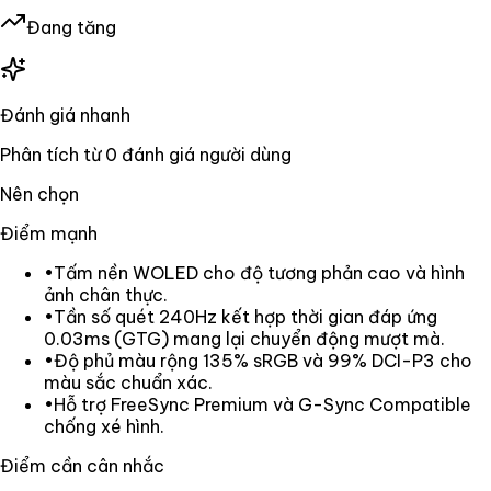
Đang tăng
Đánh giá nhanh
Phân tích từ
0
đánh giá người dùng
Nên chọn
Điểm mạnh
•
Tấm nền WOLED cho độ tương phản cao và hình
ảnh chân thực.
•
Tần số quét 240Hz kết hợp thời gian đáp ứng
0.03ms (GTG) mang lại chuyển động mượt mà.
•
Độ phủ màu rộng 135% sRGB và 99% DCI-P3 cho
màu sắc chuẩn xác.
•
Hỗ trợ FreeSync Premium và G-Sync Compatible
chống xé hình.
Điểm cần cân nhắc