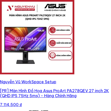
Nguyễn Vũ WorkSpace Setup
[PR]
Màn Hình Đồ Họa Asus ProArt PA278QEV 27 inch 2K
(QHD IPS 75Hz 5ms) - Hàng Chính Hãng
7.114.500 ₫