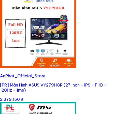
AnPhat_Official_Store
[PR]
Màn Hình ASUS VY279HGR (27 inch - IPS - FHD -
120Hz - 1ms)
2.379.150 ₫