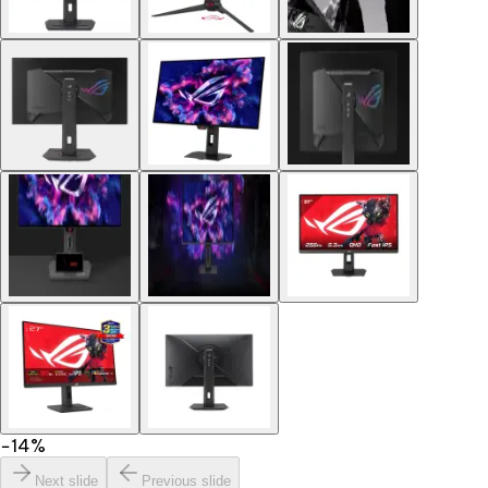
−
14
%
Next slide
Previous slide