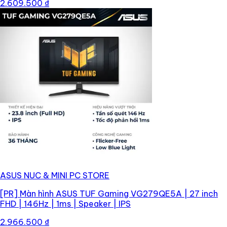
2.609.500 ₫
ASUS NUC & MINI PC STORE
[PR]
Màn hình ASUS TUF Gaming VG279QE5A | 27 inch
FHD | 146Hz | 1ms | Speaker | IPS
2.966.500 ₫