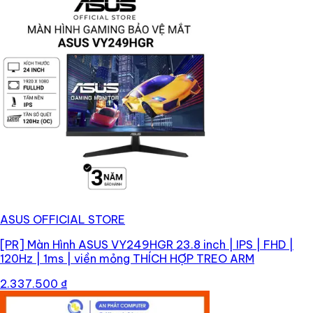
ASUS OFFICIAL STORE
[PR]
Màn Hình ASUS VY249HGR 23.8 inch | IPS | FHD |
120Hz | 1ms | viền mỏng THÍCH HỢP TREO ARM
2.337.500 ₫