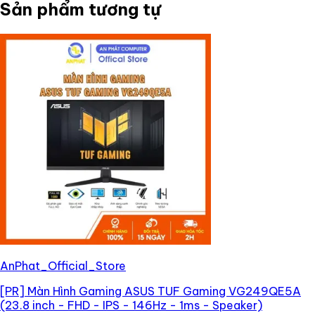
Sản phẩm tương tự
AnPhat_Official_Store
[PR]
Màn Hình Gaming ASUS TUF Gaming VG249QE5A
(23.8 inch - FHD - IPS - 146Hz - 1ms - Speaker)