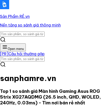
Sản Phẩm RẺ
.vn
Nền tảng so sánh giá thông minh
Open menu
[PR]
Câu hỏi thường gặp
sanphamre.vn
Top 1 so sánh giá
Màn hình Gaming Asus ROG
Strix XG27AQDMG (26.5 inch, QHD, WOLED,
240Hz, 0.03ms)
- Tìm nơi bán rẻ nhất