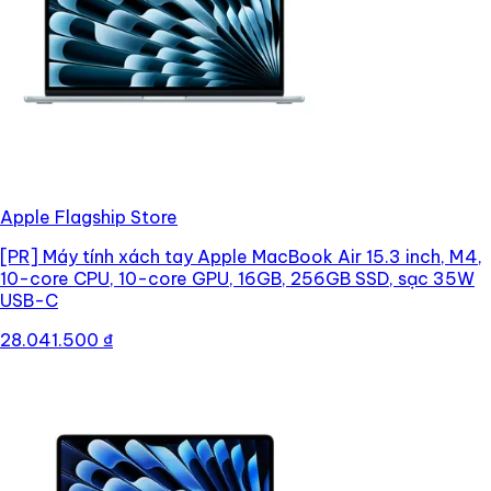
Apple Flagship Store
[PR]
Máy tính xách tay Apple MacBook Air 15.3 inch, M4,
10-core CPU, 10-core GPU, 16GB, 256GB SSD, sạc 35W
USB-C
28.041.500 ₫