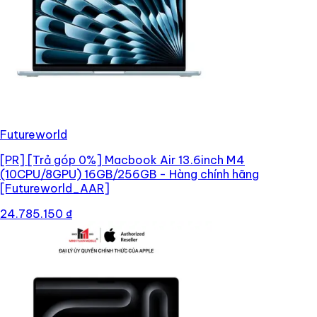
Futureworld
[PR]
[Trả góp 0%] Macbook Air 13.6inch M4
(10CPU/8GPU) 16GB/256GB - Hàng chính hãng
[Futureworld_AAR]
24.785.150 ₫