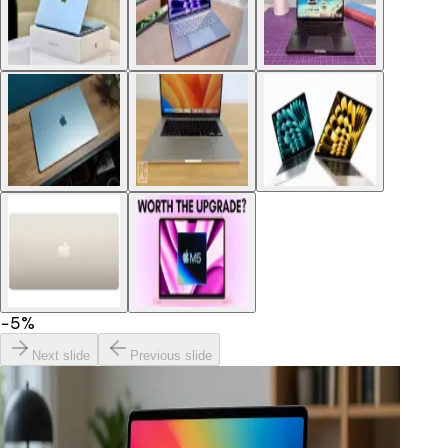
−
5
%
Next slide
Previous slide