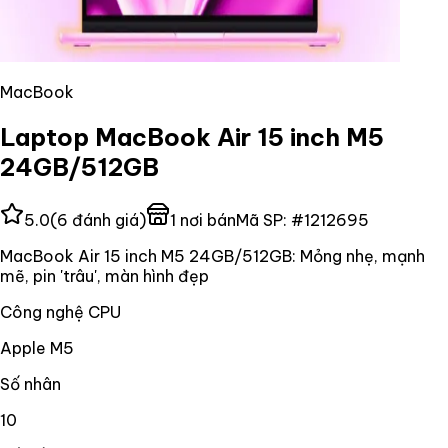
MacBook
Laptop MacBook Air 15 inch M5
24GB/512GB
5.0
(
6
đánh giá)
1
nơi bán
Mã SP:
#
1212695
MacBook Air 15 inch M5 24GB/512GB: Mỏng nhẹ, mạnh
mẽ, pin 'trâu', màn hình đẹp
Công nghệ CPU
Apple M5
Số nhân
10