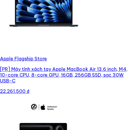
Apple Flagship Store
[PR]
Máy tính xách tay Apple MacBook Air 13.6 inch, M4,
10-core CPU, 8-core GPU, 16GB, 256GB SSD, sạc 30W
USB-C
22.261.500 ₫