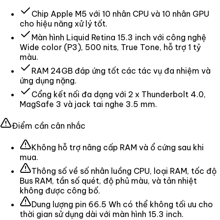
Chip Apple M5 với 10 nhân CPU và 10 nhân GPU
cho hiệu năng xử lý tốt.
Màn hình Liquid Retina 15.3 inch với công nghệ
Wide color (P3), 500 nits, True Tone, hỗ trợ 1 tỷ
màu.
RAM 24GB đáp ứng tốt các tác vụ đa nhiệm và
ứng dụng nặng.
Cổng kết nối đa dạng với 2 x Thunderbolt 4.0,
MagSafe 3 và jack tai nghe 3.5 mm.
Điểm cần cân nhắc
Không hỗ trợ nâng cấp RAM và ổ cứng sau khi
mua.
Thông số về số nhân luồng CPU, loại RAM, tốc độ
Bus RAM, tần số quét, độ phủ màu, và tản nhiệt
không được công bố.
Dung lượng pin 66.5 Wh có thể không tối ưu cho
thời gian sử dụng dài với màn hình 15.3 inch.