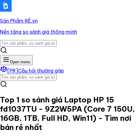
Sản Phẩm RẺ
.vn
Nền tảng so sánh giá thông minh
Open menu
[PR]
Câu hỏi thường gặp
Top 1 so sánh giá
Laptop HP 15
fd1037TU - 9Z2W5PA (Core 7 150U,
16GB, 1TB, Full HD, Win11)
- Tìm nơi
bán rẻ nhất