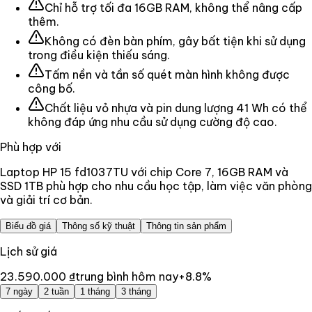
Chỉ hỗ trợ tối đa 16GB RAM, không thể nâng cấp
thêm.
Không có đèn bàn phím, gây bất tiện khi sử dụng
trong điều kiện thiếu sáng.
Tấm nền và tần số quét màn hình không được
công bố.
Chất liệu vỏ nhựa và pin dung lượng 41 Wh có thể
không đáp ứng nhu cầu sử dụng cường độ cao.
Phù hợp với
Laptop HP 15 fd1037TU với chip Core 7, 16GB RAM và
SSD 1TB phù hợp cho nhu cầu học tập, làm việc văn phòng
và giải trí cơ bản.
Biểu đồ giá
Thông số kỹ thuật
Thông tin sản phẩm
Lịch sử giá
23.590.000 ₫
trung bình hôm nay
+
8.8
%
7 ngày
2 tuần
1 tháng
3 tháng