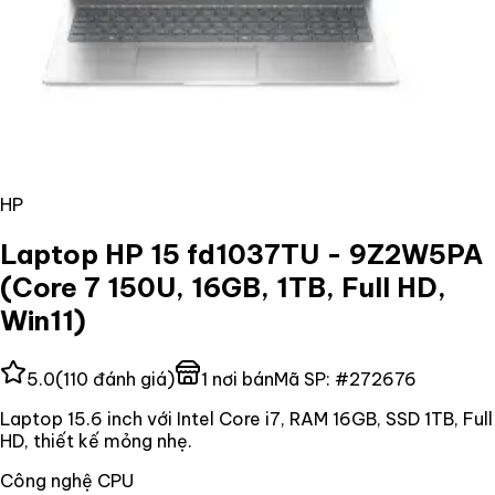
HP
Laptop HP 15 fd1037TU - 9Z2W5PA
(Core 7 150U, 16GB, 1TB, Full HD,
Win11)
5.0
(
110
đánh giá)
1
nơi bán
Mã SP:
#
272676
Laptop 15.6 inch với Intel Core i7, RAM 16GB, SSD 1TB, Full
HD, thiết kế mỏng nhẹ.
Công nghệ CPU