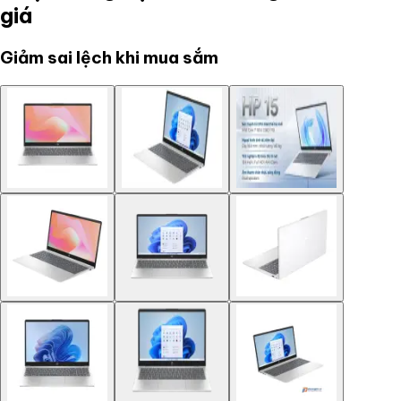
giá
Giảm sai lệch khi mua sắm