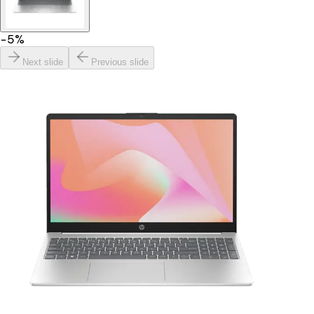
−
5
%
Next slide
Previous slide