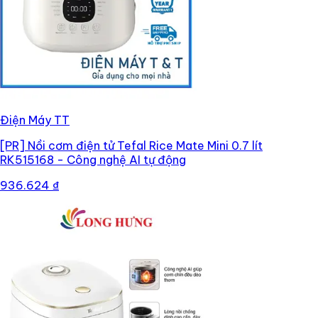
Điện Máy TT
[PR]
Nồi cơm điện tử Tefal Rice Mate Mini 0.7 lít
RK515168 - Công nghệ AI tự động
936.624 ₫