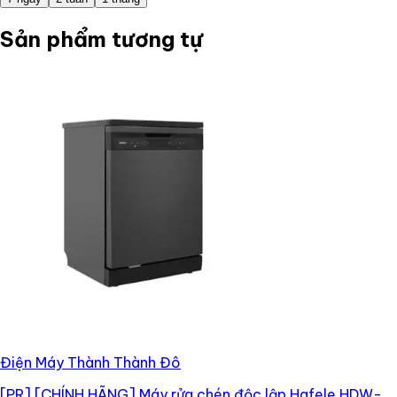
Sản phẩm tương tự
Điện Máy Thành Thành Đô
[PR]
[CHÍNH HÃNG] Máy rửa chén độc lập Hafele HDW-