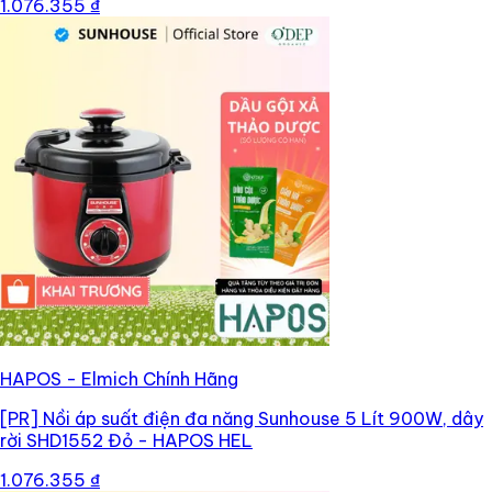
1.076.355 ₫
HAPOS - Elmich Chính Hãng
[PR]
Nồi áp suất điện đa năng Sunhouse 5 Lít 900W, dây
rời SHD1552 Đỏ - HAPOS HEL
1.076.355 ₫