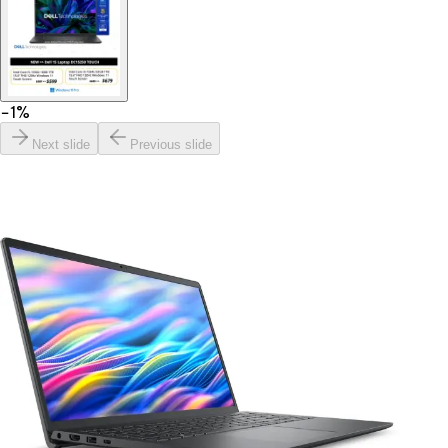
−
1
%
Next slide
Previous slide