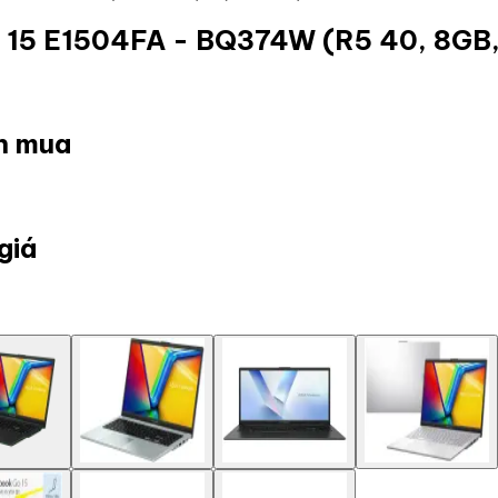
 15 E1504FA - BQ374W (R5 40, 8GB, 
ọn mua
giá