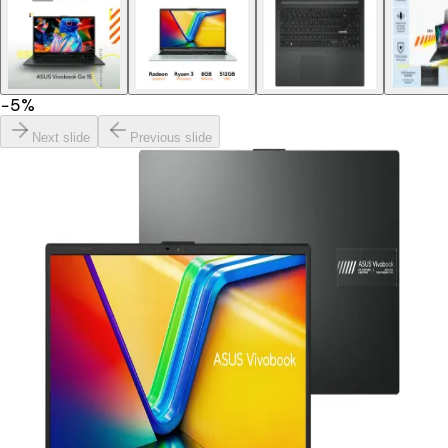
−
5
%
Next slide
Previous slide