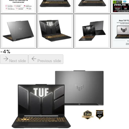
−
4
%
Next slide
Previous slide