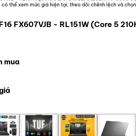
ạn có thể xem mức giá hiện tại, theo dõi chênh lệch và ch
F16 FX607VJB - RL151W (Core 5 210H
ọn mua
giá