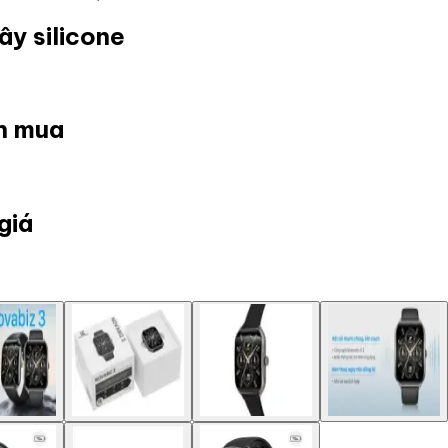
y silicone
ọn mua
giá