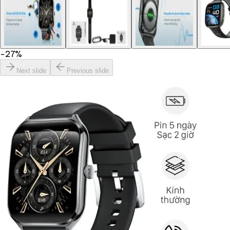
−
27
%
Next slide
Previous slide