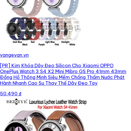
vangevan.vn
[PR]
Kim Khóa Dây Đeo Silicon Cho Xiaomi OPPO
OnePlus Watch 3 S4 X2 Mini Mibro GS Pro 41mm 43mm
Đồng Hồ Thông Minh Siêu Mềm Chống Thấm Nước Phát
Hành Nhanh Cao Su Thay Thế Dây Đeo Tay
50.490 ₫