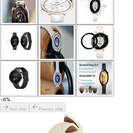
−
6
%
Next slide
Previous slide