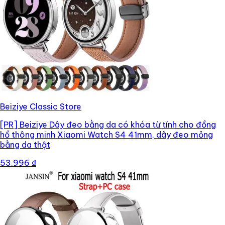
Beiziye Classic Store
[PR]
Beiziye Dây đeo bằng da có khóa từ tính cho đồng
hồ thông minh Xiaomi Watch S4 41mm, dây đeo mỏng
bằng da thật
53.996 ₫