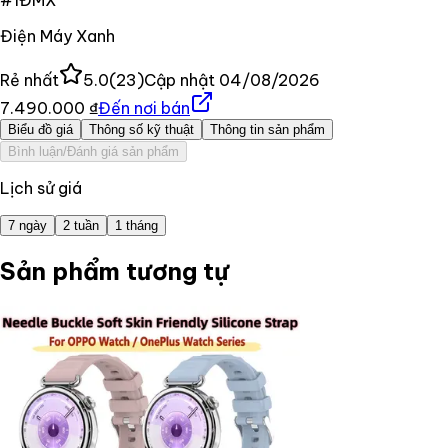
#
1
ĐMX
Điện Máy Xanh
Rẻ nhất
5.0
(
23
)
Cập nhật
04/08/2026
7.490.000 ₫
Đến nơi bán
Biểu đồ giá
Thông số kỹ thuật
Thông tin sản phẩm
Bình luận/Đánh giá sản phẩm
Lịch sử giá
7 ngày
2 tuần
1 tháng
Sản phẩm tương tự