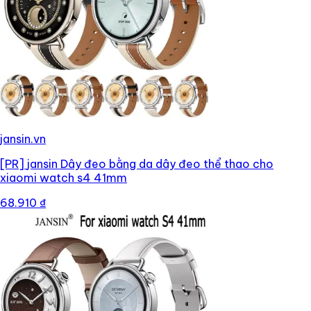
jansin.vn
[PR]
jansin Dây đeo bằng da dây đeo thể thao cho
xiaomi watch s4 41mm
68.910 ₫