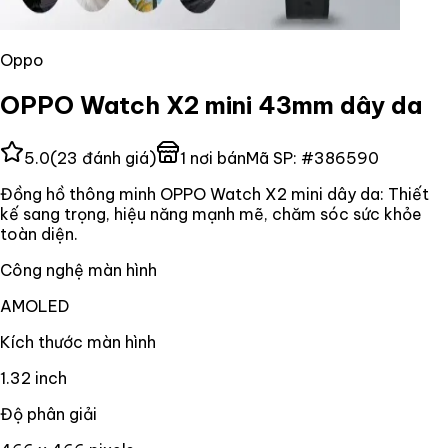
Oppo
OPPO Watch X2 mini 43mm dây da
5.0
(
23
đánh giá)
1
nơi bán
Mã SP:
#
386590
Đồng hồ thông minh OPPO Watch X2 mini dây da: Thiết
kế sang trọng, hiệu năng mạnh mẽ, chăm sóc sức khỏe
toàn diện.
Công nghệ màn hình
AMOLED
Kích thước màn hình
1.32 inch
Độ phân giải