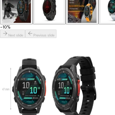
−
10
%
Next slide
Previous slide