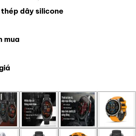
thép dây silicone
ọn mua
giá