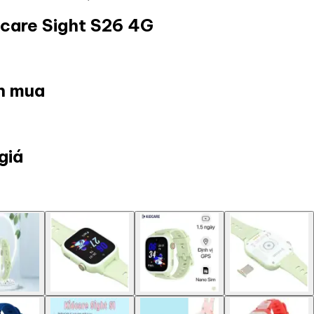
dcare Sight S26 4G
ọn mua
giá