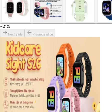
−
21
%
Next slide
Previous slide