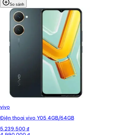
So sánh
vivo
Điện thoại vivo Y05 4GB/64GB
5.239.500 ₫
4.990.000 ₫