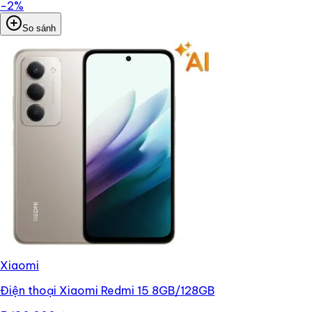
−
2
%
So sánh
Xiaomi
Điện thoại Xiaomi Redmi 15 8GB/128GB