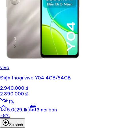
vivo
Điện thoại vivo Y04 4GB/64GB
2.940.000 ₫
2.390.000 ₫
11
%
5.0
(
29,1k
)
3
nơi bán
−
8
%
So sánh