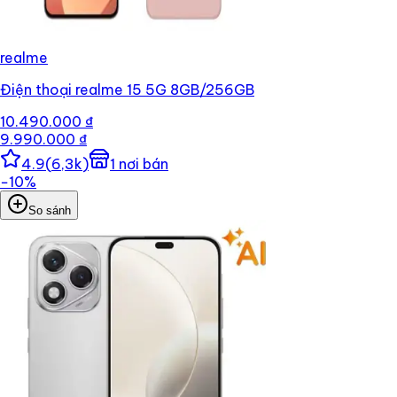
realme
Điện thoại realme 15 5G 8GB/256GB
10.490.000 ₫
9.990.000 ₫
4.9
(
6,3k
)
1
nơi bán
−
10
%
So sánh