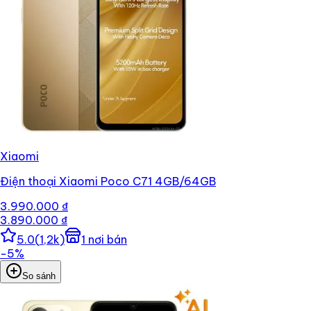
Xiaomi
Điện thoại Xiaomi Poco C71 4GB/64GB
3.990.000 ₫
3.890.000 ₫
5.0
(
1,2k
)
1
nơi bán
−
5
%
So sánh