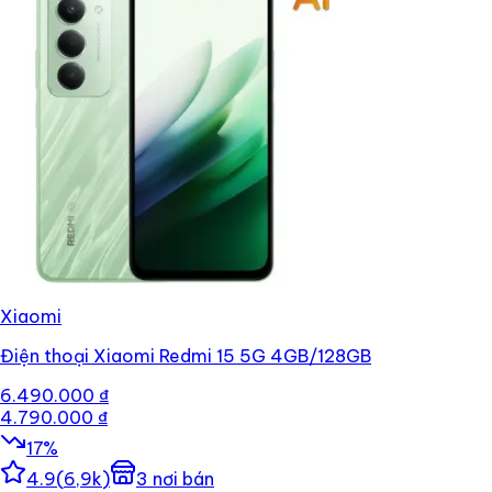
Xiaomi
Điện thoại Xiaomi Redmi 15 5G 4GB/128GB
6.490.000 ₫
4.790.000 ₫
17
%
4.9
(
6,9k
)
3
nơi bán