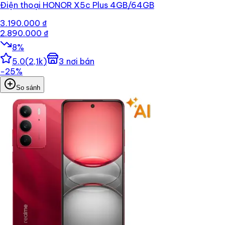
Điện thoại HONOR X5c Plus 4GB/64GB
3.190.000 ₫
2.890.000 ₫
8
%
5.0
(
2,1k
)
3
nơi bán
−
25
%
So sánh