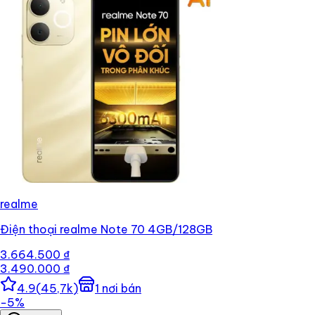
realme
Điện thoại realme Note 70 4GB/128GB
3.664.500 ₫
3.490.000 ₫
4.9
(
45,7k
)
1
nơi bán
−
5
%