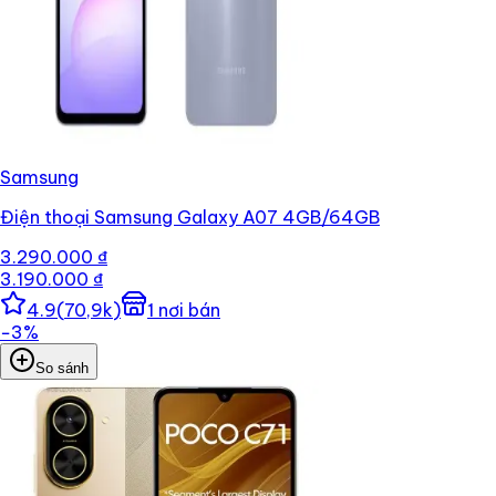
Samsung
Điện thoại Samsung Galaxy A07 4GB/64GB
3.290.000 ₫
3.190.000 ₫
4.9
(
70,9k
)
1
nơi bán
−
3
%
So sánh