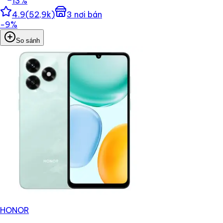
13
%
4.9
(
52,9k
)
3
nơi bán
−
9
%
So sánh
HONOR