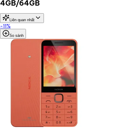
4GB/64GB
Liên quan nhất
−
11
%
So sánh