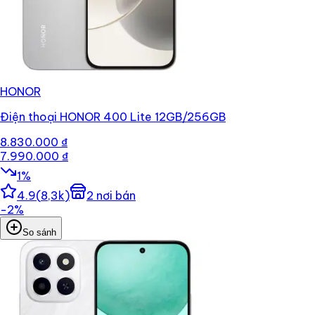
HONOR
Điện thoại HONOR 400 Lite 12GB/256GB
8.830.000 ₫
7.990.000 ₫
1
%
4.9
(
8,3k
)
2
nơi bán
−
2
%
So sánh