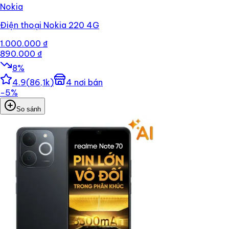
Nokia
Điện thoại Nokia 220 4G
1.000.000 ₫
890.000 ₫
8
%
4.9
(
86,1k
)
4
nơi bán
−
5
%
So sánh