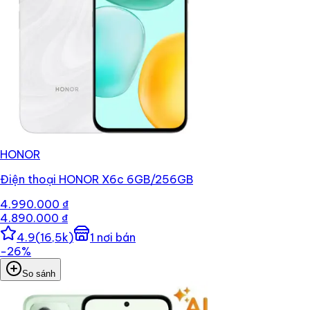
HONOR
Điện thoại HONOR X6c 6GB/256GB
4.990.000 ₫
4.890.000 ₫
4.9
(
16,5k
)
1
nơi bán
−
26
%
So sánh