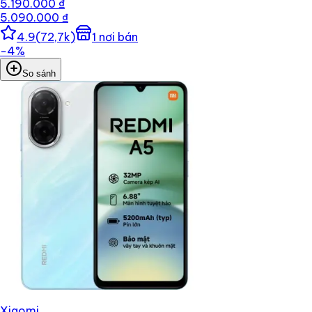
5.190.000 ₫
5.090.000 ₫
4.9
(
72,7k
)
1
nơi bán
−
4
%
So sánh
Xiaomi