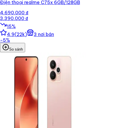
Điện thoại realme C75x 6GB/128GB
4.690.000 ₫
3.390.000 ₫
15
%
4.9
(
22k
)
3
nơi bán
−
5
%
So sánh