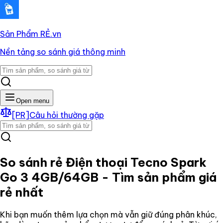
Sản Phẩm RẺ
.vn
Nền tảng so sánh giá thông minh
Open menu
[PR]
Câu hỏi thường gặp
So sánh rẻ
Điện thoại Tecno Spark
Go 3 4GB/64GB
- Tìm sản phẩm giá
rẻ nhất
Khi bạn muốn thêm lựa chọn mà vẫn giữ đúng phân khúc,