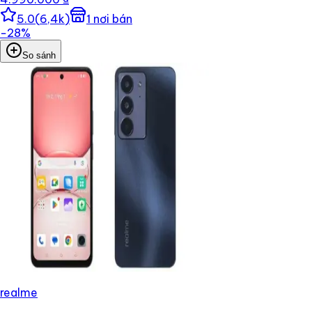
5.0
(
6,4k
)
1
nơi bán
−
28
%
So sánh
realme