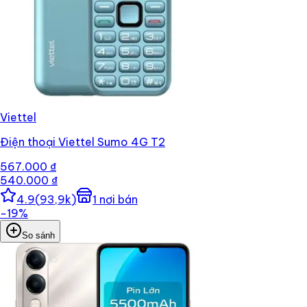
Viettel
Điện thoại Viettel Sumo 4G T2
567.000 ₫
540.000 ₫
4.9
(
93,9k
)
1
nơi bán
−
19
%
So sánh