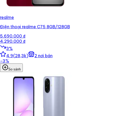
realme
Điện thoại realme C75 8GB/128GB
5.690.000 ₫
4.290.000 ₫
3
%
4.9
(
28,3k
)
2
nơi bán
−
3
%
So sánh