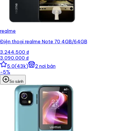
realme
Điện thoại realme Note 70 4GB/64GB
3.244.500 ₫
3.090.000 ₫
5.0
(
43k
)
2
nơi bán
−
5
%
So sánh