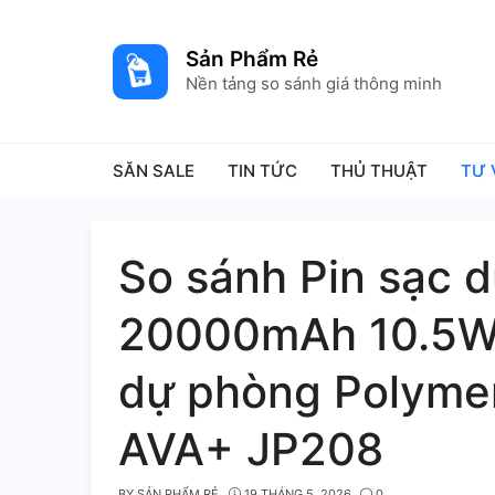
Skip
to
Sản Phẩm Rẻ
content
Nền tảng so sánh giá thông minh
SĂN SALE
TIN TỨC
THỦ THUẬT
TƯ 
So sánh Pin sạc 
20000mAh 10.5W 
dự phòng Polyme
AVA+ JP208
BY
SẢN PHẨM RẺ
19 THÁNG 5, 2026
0