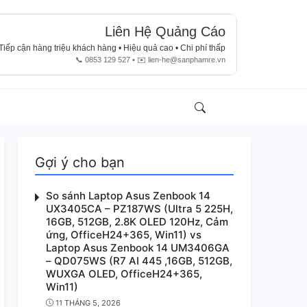
Liên Hệ Quảng Cáo
Tiếp cận hàng triệu khách hàng • Hiệu quả cao • Chi phí thấp
📞 0853 129 527 • ✉️
lien-he@sanphamre.vn
Search
Account
Gợi ý cho bạn
So sánh Laptop Asus Zenbook 14
UX3405CA – PZ187WS (Ultra 5 225H,
16GB, 512GB, 2.8K OLED 120Hz, Cảm
ứng, OfficeH24+365, Win11) vs
Laptop Asus Zenbook 14 UM3406GA
– QD075WS (R7 AI 445 ,16GB, 512GB,
WUXGA OLED, OfficeH24+365,
Win11)
11 THÁNG 5, 2026