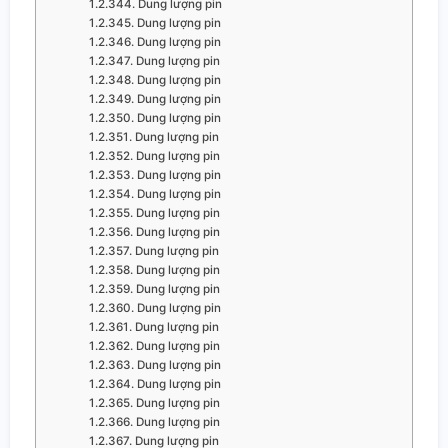
Dung lượng pin
Dung lượng pin
Dung lượng pin
Dung lượng pin
Dung lượng pin
Dung lượng pin
Dung lượng pin
Dung lượng pin
Dung lượng pin
Dung lượng pin
Dung lượng pin
Dung lượng pin
Dung lượng pin
Dung lượng pin
Dung lượng pin
Dung lượng pin
Dung lượng pin
Dung lượng pin
Dung lượng pin
Dung lượng pin
Dung lượng pin
Dung lượng pin
Dung lượng pin
Dung lượng pin