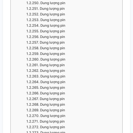
Dung lượng pin
Dung lượng pin
Dung lượng pin
Dung lượng pin
Dung lượng pin
Dung lượng pin
Dung lượng pin
Dung lượng pin
Dung lượng pin
Dung lượng pin
Dung lượng pin
Dung lượng pin
Dung lượng pin
Dung lượng pin
Dung lượng pin
Dung lượng pin
Dung lượng pin
Dung lượng pin
Dung lượng pin
Dung lượng pin
Dung lượng pin
Dung lượng pin
Dung lượng pin
Dung lượng pin