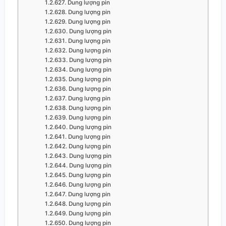
Dung lượng pin
Dung lượng pin
Dung lượng pin
Dung lượng pin
Dung lượng pin
Dung lượng pin
Dung lượng pin
Dung lượng pin
Dung lượng pin
Dung lượng pin
Dung lượng pin
Dung lượng pin
Dung lượng pin
Dung lượng pin
Dung lượng pin
Dung lượng pin
Dung lượng pin
Dung lượng pin
Dung lượng pin
Dung lượng pin
Dung lượng pin
Dung lượng pin
Dung lượng pin
Dung lượng pin