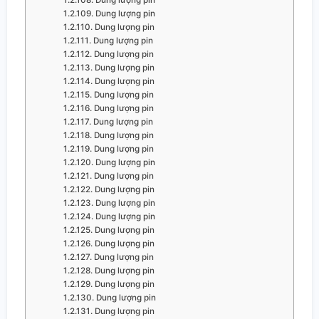
Dung lượng pin
Dung lượng pin
Dung lượng pin
Dung lượng pin
Dung lượng pin
Dung lượng pin
Dung lượng pin
Dung lượng pin
Dung lượng pin
Dung lượng pin
Dung lượng pin
Dung lượng pin
Dung lượng pin
Dung lượng pin
Dung lượng pin
Dung lượng pin
Dung lượng pin
Dung lượng pin
Dung lượng pin
Dung lượng pin
Dung lượng pin
Dung lượng pin
Dung lượng pin