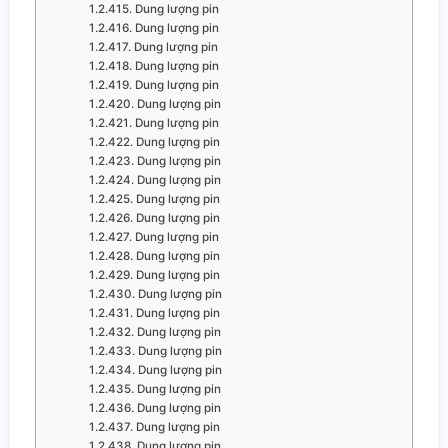
Dung lượng pin
Dung lượng pin
Dung lượng pin
Dung lượng pin
Dung lượng pin
Dung lượng pin
Dung lượng pin
Dung lượng pin
Dung lượng pin
Dung lượng pin
Dung lượng pin
Dung lượng pin
Dung lượng pin
Dung lượng pin
Dung lượng pin
Dung lượng pin
Dung lượng pin
Dung lượng pin
Dung lượng pin
Dung lượng pin
Dung lượng pin
Dung lượng pin
Dung lượng pin
Dung lượng pin