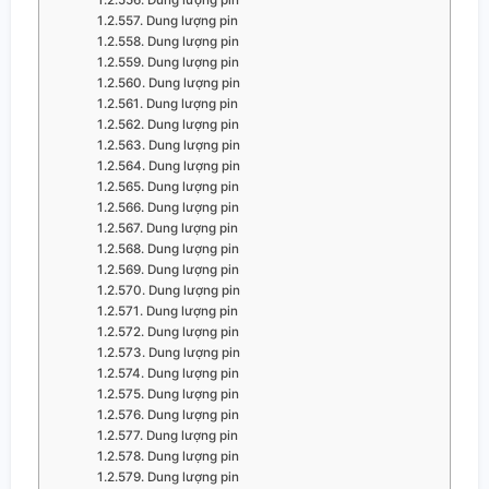
Dung lượng pin
Dung lượng pin
Dung lượng pin
Dung lượng pin
Dung lượng pin
Dung lượng pin
Dung lượng pin
Dung lượng pin
Dung lượng pin
Dung lượng pin
Dung lượng pin
Dung lượng pin
Dung lượng pin
Dung lượng pin
Dung lượng pin
Dung lượng pin
Dung lượng pin
Dung lượng pin
Dung lượng pin
Dung lượng pin
Dung lượng pin
Dung lượng pin
Dung lượng pin