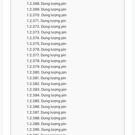
Dung lượng pin
Dung lượng pin
Dung lượng pin
Dung lượng pin
Dung lượng pin
Dung lượng pin
Dung lượng pin
Dung lượng pin
Dung lượng pin
Dung lượng pin
Dung lượng pin
Dung lượng pin
Dung lượng pin
Dung lượng pin
Dung lượng pin
Dung lượng pin
Dung lượng pin
Dung lượng pin
Dung lượng pin
Dung lượng pin
Dung lượng pin
Dung lượng pin
Dung lượng pin