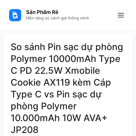
Skip
to
Sản Phẩm Rẻ
content
Menu
Nền tảng so sánh giá thông minh
So sánh Pin sạc dự phòng
Polymer 10000mAh Type
C PD 22.5W Xmobile
Cookie AX119 kèm Cáp
Type C vs Pin sạc dự
phòng Polymer
10.000mAh 10W AVA+
JP208