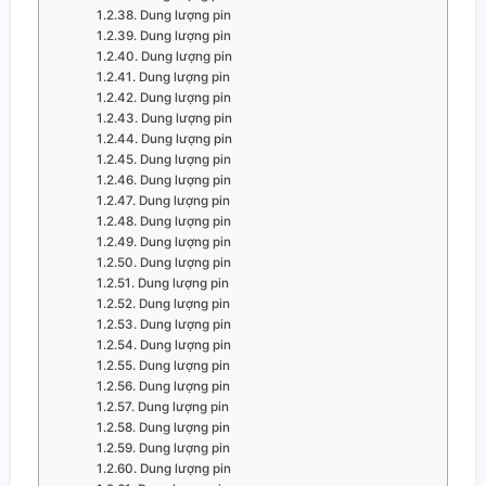
Dung lượng pin
Dung lượng pin
Dung lượng pin
Dung lượng pin
Dung lượng pin
Dung lượng pin
Dung lượng pin
Dung lượng pin
Dung lượng pin
Dung lượng pin
Dung lượng pin
Dung lượng pin
Dung lượng pin
Dung lượng pin
Dung lượng pin
Dung lượng pin
Dung lượng pin
Dung lượng pin
Dung lượng pin
Dung lượng pin
Dung lượng pin
Dung lượng pin
Dung lượng pin