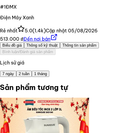
#
1
ĐMX
Điện Máy Xanh
Rẻ nhất
5.0
(
1,4k
)
Cập nhật
05/08/2026
513.000 ₫
Đến nơi bán
Biểu đồ giá
Thông số kỹ thuật
Thông tin sản phẩm
Bình luận/Đánh giá sản phẩm
Lịch sử giá
7 ngày
2 tuần
1 tháng
Sản phẩm tương tự