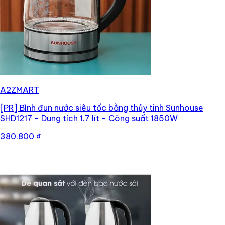
A2ZMART
[PR]
Bình đun nước siêu tốc bằng thủy tinh Sunhouse
SHD1217 - Dung tích 1.7 lít - Công suất 1850W
380.800 ₫