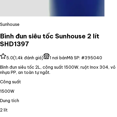
Sunhouse
Bình đun siêu tốc Sunhouse 2 lít
SHD1397
5.0
(
1,4k
đánh giá)
1
nơi bán
Mã SP:
#
395040
Bình đun siêu tốc 2L, công suất 1500W, ruột Inox 304, vỏ
nhựa PP, an toàn tự ngắt.
Công suất
1500W
Dung tích
2 lít