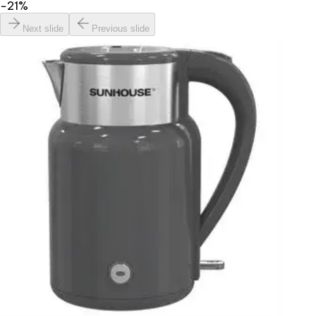
−
21
%
Next slide
Previous slide