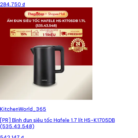
284.750 ₫
KitchenWorld_365
[PR]
Bình đun siêu tốc Hafele 1.7 lít HS-K1705DB
(535.43.548)
542.147 ₫