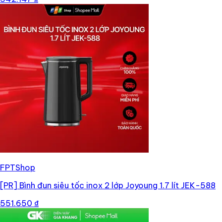
FPTShop
[PR]
Bình đun siêu tốc inox 2 lớp Joyoung 1.7 lít JEK-588
551.650 ₫