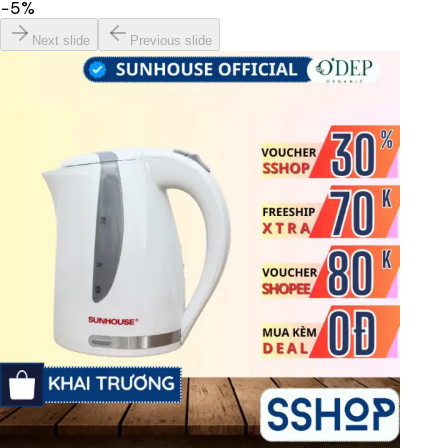
−
5
%
Next slide
Previous slide