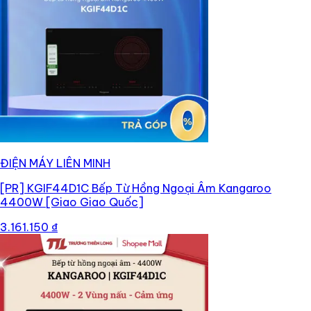
ĐIỆN MÁY LIÊN MINH
[PR]
KGIF44D1C Bếp Từ Hồng Ngoại Âm Kangaroo
4400W [Giao Giao Quốc]
3.161.150 ₫