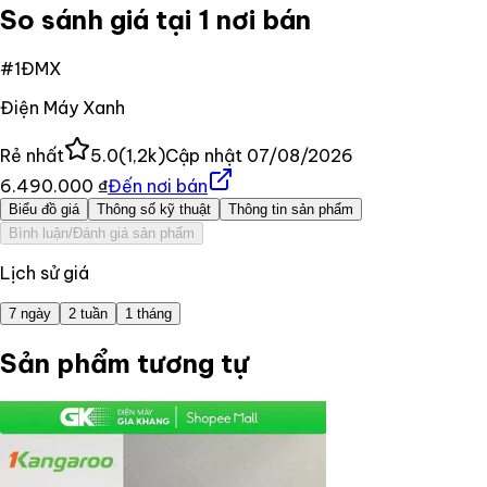
So sánh giá tại 1 nơi bán
#
1
ĐMX
Điện Máy Xanh
Rẻ nhất
5.0
(
1,2k
)
Cập nhật
07/08/2026
6.490.000 ₫
Đến nơi bán
Biểu đồ giá
Thông số kỹ thuật
Thông tin sản phẩm
Bình luận/Đánh giá sản phẩm
Lịch sử giá
7 ngày
2 tuần
1 tháng
Sản phẩm tương tự