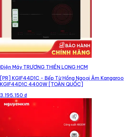
Điện Máy TRƯƠNG THIÊN LONG HCM
[PR]
KGIF44D1C - Bếp Từ Hồng Ngoại Âm Kangaroo
KGIF44D1C 4400W [TOÀN QUỐC]
3.195.150 ₫