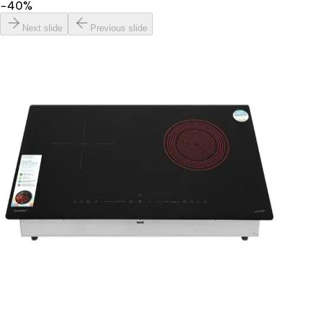
−
40
%
Next slide
Previous slide