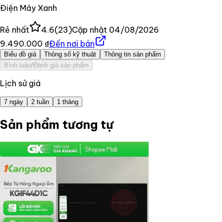
Điện Máy Xanh
Rẻ nhất
4.6
(
23
)
Cập nhật
04/08/2026
9.490.000 ₫
Đến nơi bán
Biểu đồ giá
Thông số kỹ thuật
Thông tin sản phẩm
Bình luận/Đánh giá sản phẩm
Lịch sử giá
7 ngày
2 tuần
1 tháng
Sản phẩm tương tự