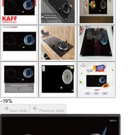
−
19
%
Next slide
Previous slide