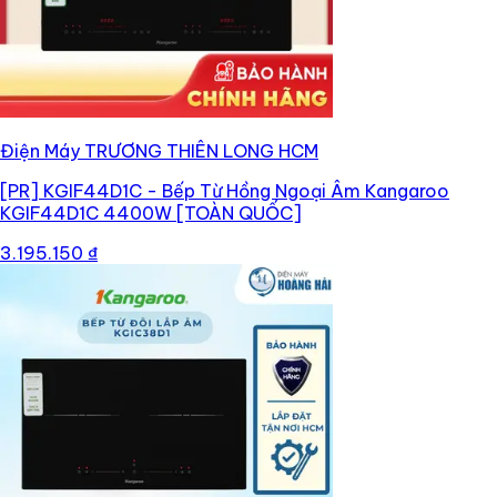
Điện Máy TRƯƠNG THIÊN LONG HCM
[PR]
KGIF44D1C - Bếp Từ Hồng Ngoại Âm Kangaroo
KGIF44D1C 4400W [TOÀN QUỐC]
3.195.150 ₫