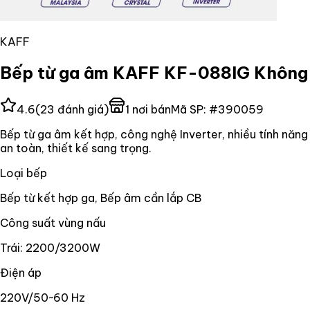
KAFF
Bếp từ ga âm KAFF KF-088IG Không
4.6
(
23
đánh giá)
1
nơi bán
Mã SP:
#
390059
Bếp từ ga âm kết hợp, công nghệ Inverter, nhiều tính năng
an toàn, thiết kế sang trọng.
Loại bếp
Bếp từ kết hợp ga, Bếp âm cần lắp CB
Công suất vùng nấu
Trái: 2200/3200W
Điện áp
220V/50~60 Hz