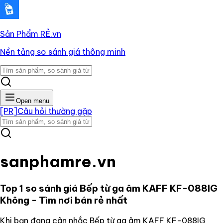
Sản Phẩm RẺ
.vn
Nền tảng so sánh giá thông minh
Open menu
[PR]
Câu hỏi thường gặp
sanphamre.vn
Top 1 so sánh giá
Bếp từ ga âm KAFF KF-088IG
Không
- Tìm nơi bán rẻ nhất
Khi bạn đang cân nhắc
Bếp từ ga âm KAFF KF-088IG