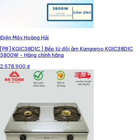
Điện Máy Hoàng Hải
[PR]
KGIC38D1C | Bếp từ đôi âm Kangaroo KGIC38D1C
3800W - Hàng chính hãng
2.578.900 ₫