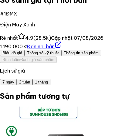
So sánh giá tại 1 nơi bán
#
1
ĐMX
Điện Máy Xanh
Rẻ nhất
4.9
(
28,5k
)
Cập nhật
07/08/2026
1.190.000 ₫
Đến nơi bán
Biểu đồ giá
Thông số kỹ thuật
Thông tin sản phẩm
Bình luận/Đánh giá sản phẩm
Lịch sử giá
7 ngày
2 tuần
1 tháng
Sản phẩm tương tự