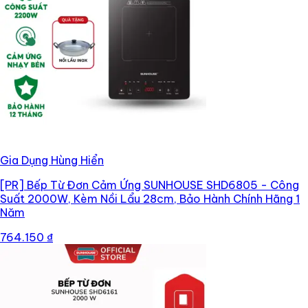
Gia Dụng Hùng Hiển
[PR]
Bếp Từ Đơn Cảm Ứng SUNHOUSE SHD6805 - Công
Suất 2000W, Kèm Nồi Lẩu 28cm, Bảo Hành Chính Hãng 1
Năm
764.150 ₫