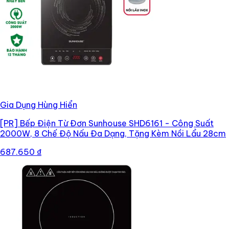
Gia Dụng Hùng Hiển
[PR]
Bếp Điện Từ Đơn Sunhouse SHD6161 - Công Suất
2000W, 8 Chế Độ Nấu Đa Dạng, Tặng Kèm Nồi Lẩu 28cm
687.650 ₫