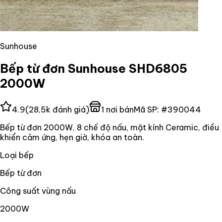
Sunhouse
Bếp từ đơn Sunhouse SHD6805
2000W
4.9
(
28,5k
đánh giá)
1
nơi bán
Mã SP:
#
390044
Bếp từ đơn 2000W, 8 chế độ nấu, mặt kính Ceramic, điều
khiển cảm ứng, hẹn giờ, khóa an toàn.
Loại bếp
Bếp từ đơn
Công suất vùng nấu
2000W