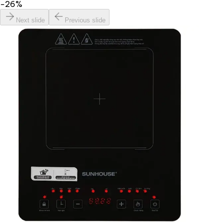
−
26
%
Next slide
Previous slide