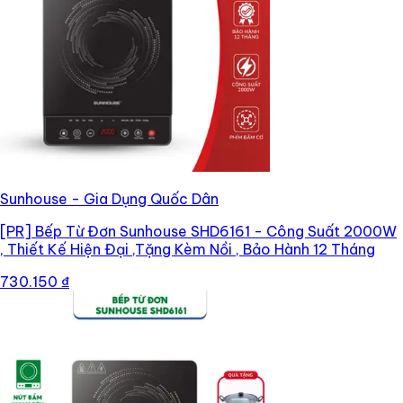
Sunhouse - Gia Dụng Quốc Dân
[PR]
Bếp Từ Đơn Sunhouse SHD6161 - Công Suất 2000W
, Thiết Kế Hiện Đại ,Tặng Kèm Nồi , Bảo Hành 12 Tháng
730.150 ₫