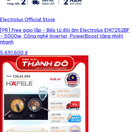
Electrolux Official Store
[PR]
Free giao lắp - Bếp từ đôi âm Electrolux EHI7252BF
- 5000w, Công nghệ Inverter, PowerBoost tăng nhiệt
nhanh
5.691.600 ₫