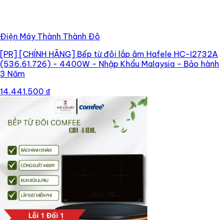
Điện Máy Thành Thành Đô
[PR]
[CHÍNH HÃNG] Bếp từ đôi lắp âm Hafele HC-I2732A
(536.61.726) - 4400W - Nhập Khẩu Malaysia - Bảo hành
3 Năm
14.441.500 ₫