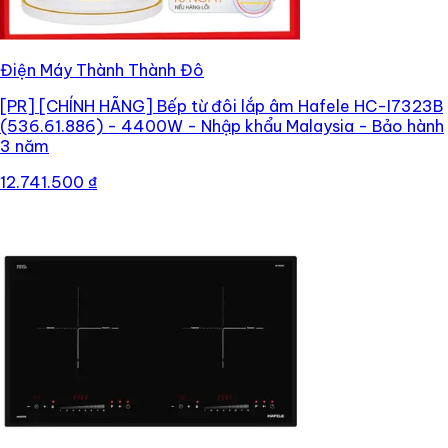
Điện Máy Thành Thành Đô
[PR]
[CHÍNH HÃNG] Bếp từ đôi lắp âm Hafele HC-I7323B
(536.61.886) - 4400W - Nhập khẩu Malaysia - Bảo hành
3 năm
12.741.500 ₫