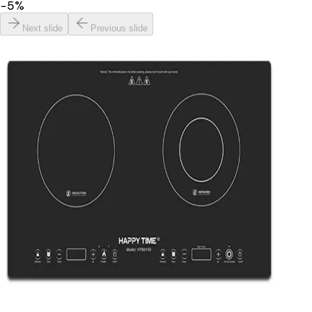
−
5
%
Next slide
Previous slide