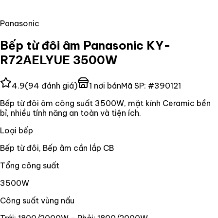
Panasonic
Bếp từ đôi âm Panasonic KY-
R72AELYUE 3500W
4.9
(
94
đánh giá)
1
nơi bán
Mã SP:
#
390121
Bếp từ đôi âm công suất 3500W, mặt kính Ceramic bền
bỉ, nhiều tính năng an toàn và tiện ích.
Loại bếp
Bếp từ đôi, Bếp âm cần lắp CB
Tổng công suất
3500W
Công suất vùng nấu
Trái: 1800/2000W - Phải: 1800/2000W