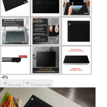
−
8
%
Next slide
Previous slide