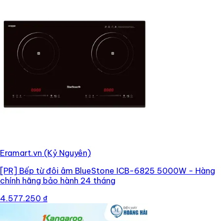
Eramart.vn (Kỷ Nguyên)
[PR]
Bếp từ đôi âm BlueStone ICB-6825 5000W - Hàng
chính hãng bảo hành 24 tháng
4.577.250 ₫