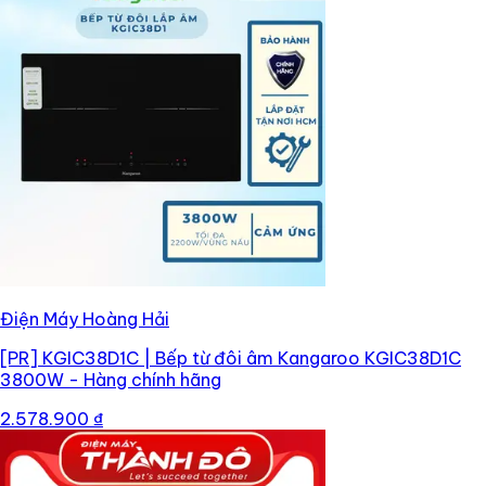
Điện Máy Hoàng Hải
[PR]
KGIC38D1C | Bếp từ đôi âm Kangaroo KGIC38D1C
3800W - Hàng chính hãng
2.578.900 ₫