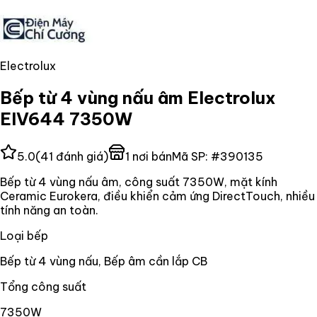
Electrolux
Bếp từ 4 vùng nấu âm Electrolux
EIV644 7350W
5.0
(
41
đánh giá)
1
nơi bán
Mã SP:
#
390135
Bếp từ 4 vùng nấu âm, công suất 7350W, mặt kính
Ceramic Eurokera, điều khiển cảm ứng DirectTouch, nhiều
tính năng an toàn.
Loại bếp
Bếp từ 4 vùng nấu, Bếp âm cần lắp CB
Tổng công suất
7350W