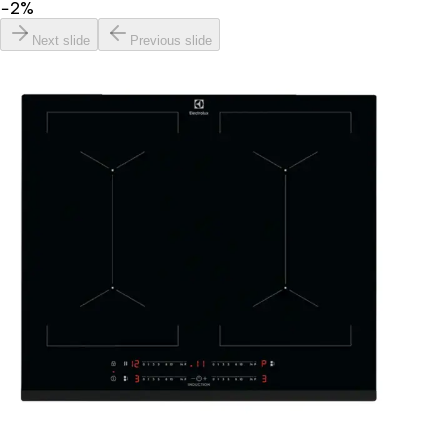
−
2
%
Next slide
Previous slide