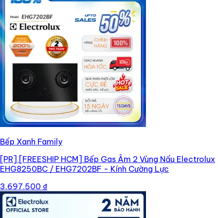
Bếp Xanh Family
[PR]
[FREESHIP HCM] Bếp Gas Âm 2 Vùng Nấu Electrolux
EHG8250BC / EHG7202BF - Kính Cường Lực
3.697.500 ₫