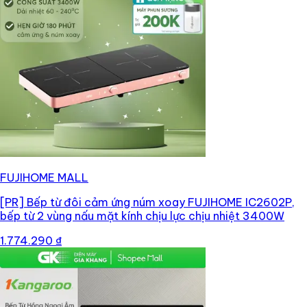
FUJIHOME MALL
[PR]
Bếp từ đôi cảm ứng núm xoay FUJIHOME IC2602P,
bếp từ 2 vùng nấu mặt kính chịu lực chịu nhiệt 3400W
1.774.290 ₫