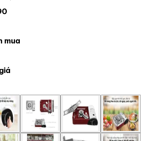
90
ọn mua
giá