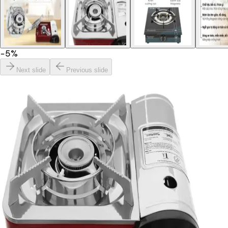
−
5
%
Next slide
Previous slide