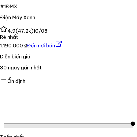
#
1
ĐMX
Điện Máy Xanh
4.9
(
47,2k
)
10/08
Rẻ nhất
1.190.000 ₫
Đến nơi bán
Diễn biến giá
30
ngày gần nhất
Ổn định
Thấp nhất