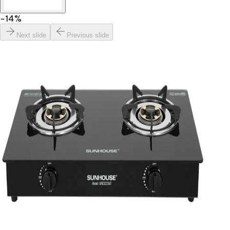
−
14
%
Next slide
Previous slide