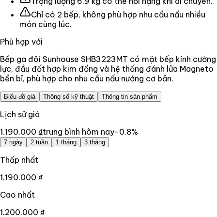
Trọng lượng 6.9 kg có thể hơi nặng khi di chuyển.
Chỉ có 2 bếp, không phù hợp nhu cầu nấu nhiều
món cùng lúc.
Phù hợp với
Bếp ga đôi Sunhouse SHB3223MT có mặt bếp kính cường
lực, đầu đốt hợp kim đồng và hệ thống đánh lửa Magneto
bền bỉ, phù hợp cho nhu cầu nấu nướng cơ bản.
Biểu đồ giá
Thông số kỹ thuật
Thông tin sản phẩm
Lịch sử giá
1.190.000 ₫
trung bình hôm nay
-0.8
%
7 ngày
2 tuần
1 tháng
3 tháng
Thấp nhất
1.190.000 ₫
Cao nhất
1.200.000 ₫