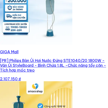
GIGA Mall
[PR]
Philips Bàn Ủi Hơi Nước Đứng STE1040/20 1800W -
Ván Ủi StyleBoard - Bình Chứa 1.8L -Chức năng tẩy cặn -
Tích hợp móc treo
2.107.150 ₫