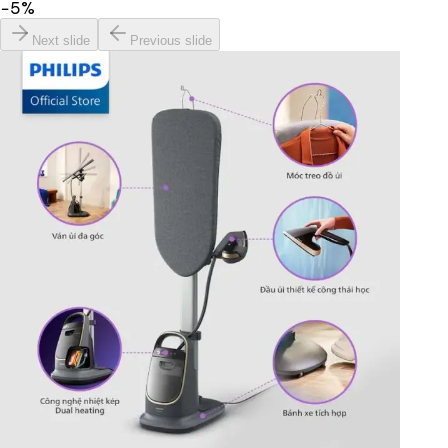
−
5
%
Next slide
Previous slide