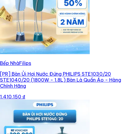
Bếp NhàFilips
[PR]
Bàn Ủi Hơi Nước Đứng PHILIPS STE1030/20
STE1040/20 (1800W - 1.8L) Bàn Là Quần Áo - Hàng
Chính Hãng
1.410.150 ₫