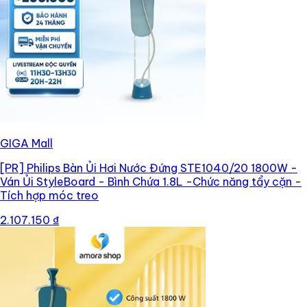
GIGA Mall
[PR]
Philips Bàn Ủi Hơi Nước Đứng STE1040/20 1800W -
Ván Ủi StyleBoard - Bình Chứa 1.8L -Chức năng tẩy cặn -
Tích hợp móc treo
2.107.150 ₫