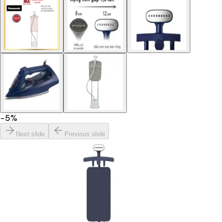
−
5
%
Next slide
Previous slide