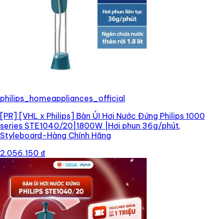
philips_homeappliances_official
[PR]
[VHL x Philips] Bàn ỦI Hơi Nước Đứng Philips 1000
series STE1040/20|1800W |Hơi phun 36g/phút,
Styleboard-Hàng Chính Hãng
2.056.150 ₫