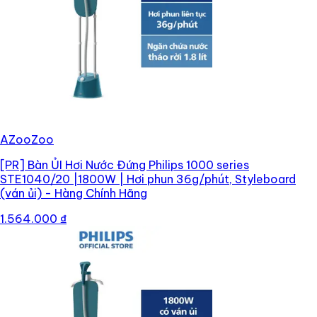
AZooZoo
[PR]
Bàn ỦI Hơi Nước Đứng Philips 1000 series
STE1040/20 |1800W | Hơi phun 36g/phút, Styleboard
(ván ủi) - Hàng Chính Hãng
1.564.000 ₫