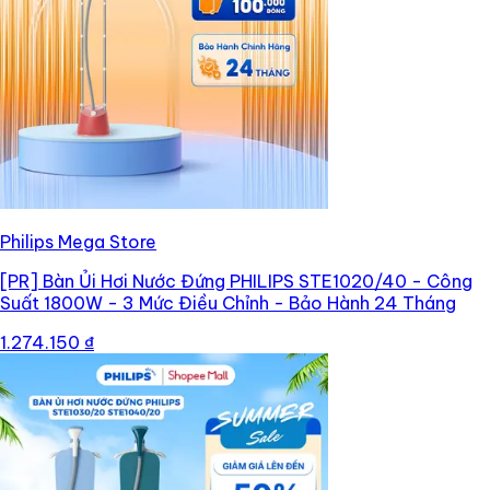
Philips Mega Store
[PR]
Bàn Ủi Hơi Nước Đứng PHILIPS STE1020/40 - Công
Suất 1800W - 3 Mức Điều Chỉnh - Bảo Hành 24 Tháng
1.274.150 ₫