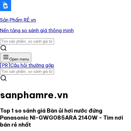
Sản Phẩm RẺ
.vn
Nền tảng so sánh giá thông minh
Open menu
[PR]
Câu hỏi thường gặp
sanphamre.vn
Top 1 so sánh giá
Bàn ủi hơi nước đứng
Panasonic NI-GWG085ARA 2140W
- Tìm nơi
bán rẻ nhất