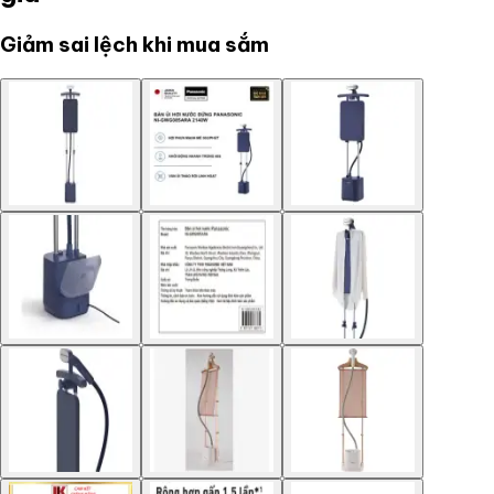
Giảm sai lệch khi mua sắm