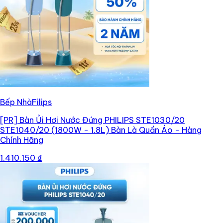
Bếp NhàFilips
[PR]
Bàn Ủi Hơi Nước Đứng PHILIPS STE1030/20
STE1040/20 (1800W - 1.8L) Bàn Là Quần Áo - Hàng
Chính Hãng
1.410.150 ₫