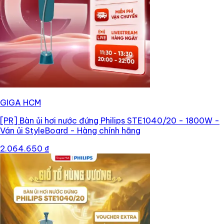
GIGA HCM
[PR]
Bàn ủi hơi nước đứng Philips STE1040/20 - 1800W -
Ván ủi StyleBoard - Hàng chính hãng
2.064.650 ₫