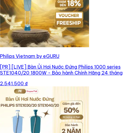
Philips Vietnam by eGURU
[PR]
[LIVE] Bàn Ủi Hơi Nước Đứng Philips 1000 series
STE1040/20 1800W - Bảo hành Chính Hãng 24 tháng
2.541.500 ₫