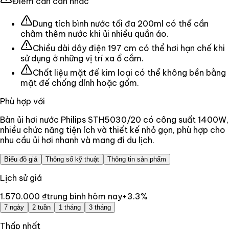
Điểm cần cân nhắc
Dung tích bình nước tối đa 200ml có thể cần
châm thêm nước khi ủi nhiều quần áo.
Chiều dài dây điện 197 cm có thể hơi hạn chế khi
sử dụng ở những vị trí xa ổ cắm.
Chất liệu mặt đế kim loại có thể không bền bằng
mặt đế chống dính hoặc gốm.
Phù hợp với
Bàn ủi hơi nước Philips STH5030/20 có công suất 1400W,
nhiều chức năng tiện ích và thiết kế nhỏ gọn, phù hợp cho
nhu cầu ủi hơi nhanh và mang đi du lịch.
Biểu đồ giá
Thông số kỹ thuật
Thông tin sản phẩm
Lịch sử giá
1.570.000 ₫
trung bình hôm nay
+
3.3
%
7 ngày
2 tuần
1 tháng
3 tháng
Thấp nhất