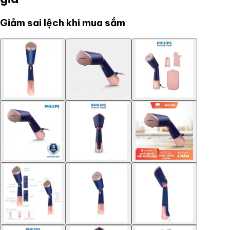
Giảm sai lệch khi mua sắm