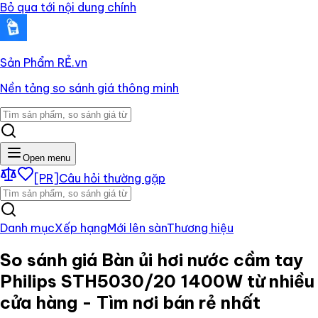
Bỏ qua tới nội dung chính
Sản Phẩm RẺ
.vn
Nền tảng so sánh giá thông minh
Open menu
[PR]
Câu hỏi thường gặp
Danh mục
Xếp hạng
Mới lên sàn
Thương hiệu
So sánh giá
Bàn ủi hơi nước cầm tay
Philips STH5030/20 1400W
từ nhiều
cửa hàng - Tìm nơi bán rẻ nhất