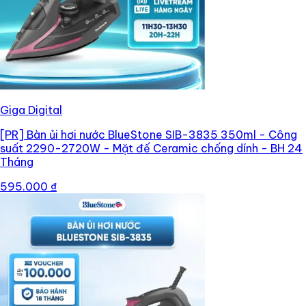
Giga Digital
[PR]
Bàn ủi hơi nước BlueStone SIB-3835 350ml - Công
suất 2290-2720W - Mặt đế Ceramic chống dính - BH 24
Tháng
595.000 ₫