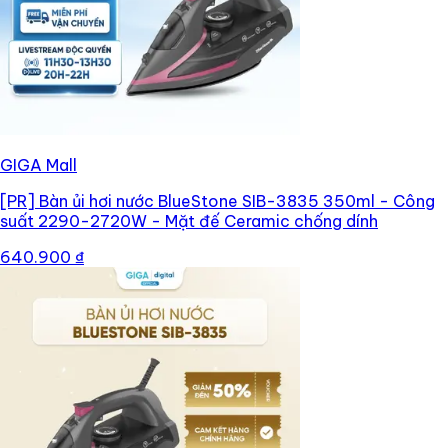
GIGA Mall
[PR]
Bàn ủi hơi nước BlueStone SIB-3835 350ml - Công
suất 2290-2720W - Mặt đế Ceramic chống dính
640.900 ₫